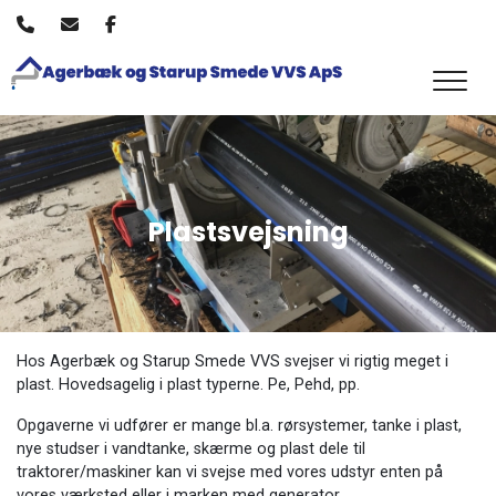
Gå
til
hovedindhold
Plastsvejsning
Hos Agerbæk og Starup Smede VVS svejser vi rigtig meget i
plast. Hovedsagelig i plast typerne. Pe, Pehd, pp.
Opgaverne vi udfører er mange bl.a. rørsystemer, tanke i plast,
nye studser i vandtanke, skærme og plast dele til
traktorer/maskiner kan vi svejse med vores udstyr enten på
vores værksted eller i marken med generator.