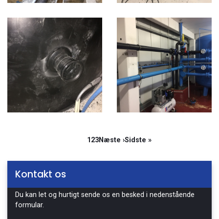
Sideinddeling
Side
1
Side
2
Side
3
Næste
Næste ›
Sidste
Sidste »
side
side
Kontakt os
Du kan let og hurtigt sende os en besked i nedenstående
formular.