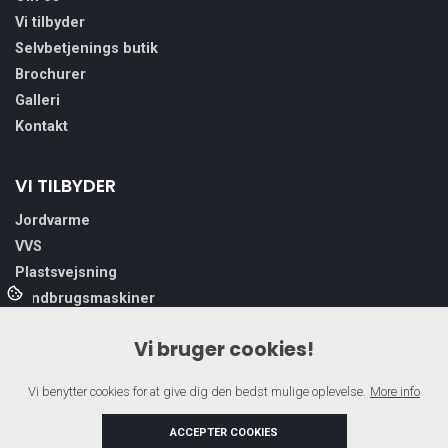
Vi tilbyder
Selvbetjenings butik
Brochurer
Galleri
Kontakt
VI TILBYDER
Jordvarme
VVS
Plastsvejsning
Landbrugsmaskiner
Varmepumpe
Vi bruger cookies!
Smed
Naturgas
Vi benytter cookies for at give dig den bedst mulige oplevelse.
More info
Biobrændsel
Markvanding
ACCEPTER COOKIES