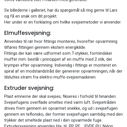
Se billederne i galleriet, har du spørgsmål så ring gerne til Lars
og få en snak om dit projekt.
Her under er en forklaring om hvilke svejsemetoder vi anvender.
Elmuffesvejsning:
Anvendes til rør hvor fittings monteres, hvorefter opvarmning
tilføres fittingen gennem ekstern energikilde.
Fittings der kan være udformet som T-stykker, formindsker
muffer mm. består i princippet af en muffe med 2 stik, der
krymper efter opvarmning. Indvendig i fittings er monteret en
spiral af en modstandstråd der genererer opvarmningen, når der
tilsluttes strøm fra elektro-muffe-svejsemaskinen.
Extruder svejsning:
Plast emnerne der skal svejses, fikseres i forhold til hinanden.
Svejsefugens overflade smeltes med varm luft. Svejsetråden
drives frem gennem en opvarmet snekke, og ud i svejsefugen
gennem en teflonsko, der former svejsefugen samtidig med den
trykker det smeltede plast ned i den opvarmede fuge.
Extrudersvejsning anvendes bla. til PP, PE , PVDF, PU, Nylon ,