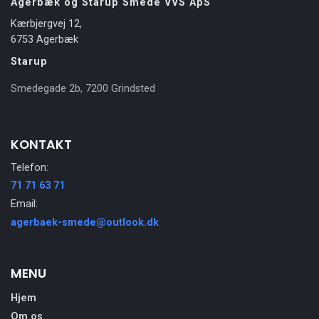
Agerbæk og Starup Smede VVS ApS
Kærbjergvej 12,
6753 Agerbæk
Starup
Smedegade 2b, 7200 Grindsted
KONTAKT
Telefon:
71 71 63 71
Email:
agerbaek-smede@outlook.dk
MENU
Hjem
Om os