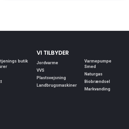
VI TILBYDER
tjenings butik
Varmepumpe
Jordvarme
urer
Smed
VVS
Naturgas
Plastsvejsning
t
Biobrændsel
Landbrugsmaskiner
Markvanding