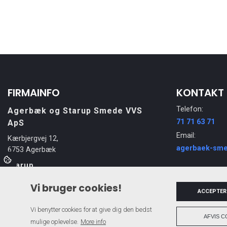
FIRMAINFO
KONTAKT
Telefon:
Agerbæk og Starup Smede VVS
71 71 63 71
ApS
Email:
Kærbjergvej 12,
agerbaek-sme
6753 Agerbæk
Starup
Smedegade 2b, 7200 Grindsted
Vi bruger cookies!
ACCEPTER
Vi benytter cookies for at give dig den bedst
AFVIS C
mulige oplevelse.
More info