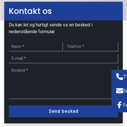
Kontakt os
Du kan let og hurtigt sende os en besked i
nedenstående formular.
7
S
F