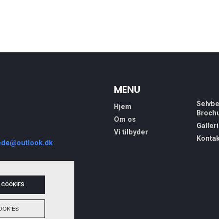
MENU
Selvbe
Hjem
Broch
Om os
Galleri
Vi tilbyder
Kontak
de@outlook.dk
 COOKIES
OOKIES