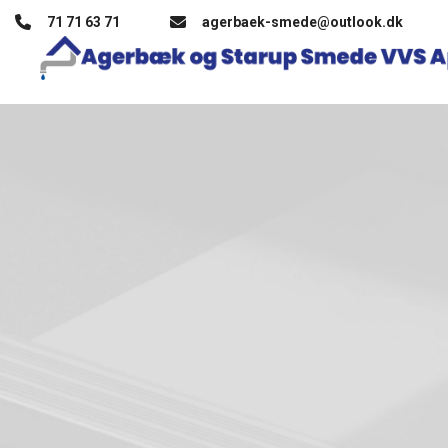
Gå
71 71 63 71
agerbaek-smede@outlook.dk
til
hovedindhold