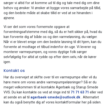
sørger vi altid for at komme ud til dig og tale med dig om dine
behov og ønsker. Vi ønsker at bygge vores samarbejde på tillid,
og den bedste måde at skabe tillid er ved at se hinanden i
øjnene.
​Vi ser det som vores fornemste opgave at
forventningsafstemme med dig, så du er helt sikker på, hvad du
kan forvente dig af både os og den varmeløsning, du vælger.
Når vi er blevet enige om den bedste løsning til dit hjem, kan du
forvente at modtage et tilbud indenfor én uge. Vi leverer og
monterer varmepumpen, og vores dygtige folk sørger
selvfølgelig for altid at rydde op efter dem selv, når de kører
igen.
Kontakt os
Har du overvejet at skifte over til en varmepumpe eller vil du
høre mere om vores andre varmepumpeløsninger? Så er du
meget velkommen til at kontakte Agerbæk og Starup Smede
VVS. Du kan kontakte os ved at ringe ind til
71 71 63 71
eller ved
at sende en ail til
agerbaek-smede@outlook.dk
. Alternativt
kan du også benytte dig af vores kontaktformular her på siden.