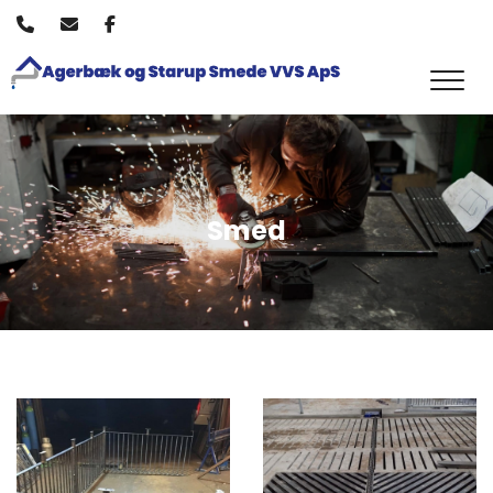
Gå
til
hovedindhold
Smed