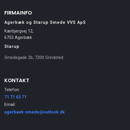
FIRMAINFO
Agerbæk og Starup Smede VVS ApS
Kærbjergvej 12,
6753 Agerbæk
Starup
Smedegade 2b, 7200 Grindsted
KONTAKT
Telefon:
71 71 63 71
Email:
agerbaek-smede@outlook.dk